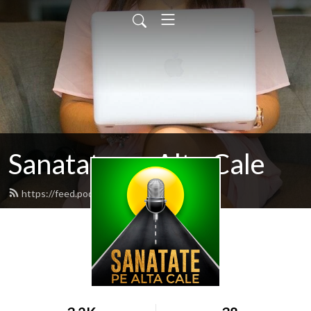
Sanatate pe Alta Cale
https://feed.podbean.com/altacale/feed.xml