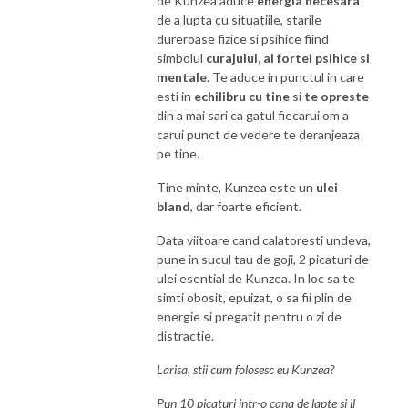
de
Kunzea
aduce
energia necesara
de a lupta cu situatiile, starile
dureroase fizice si psihice fiind
simbolul
curajului, al fortei psihice si
mentale
. Te aduce in punctul in care
esti in
echilibru cu tine
si
te opreste
din a mai sari ca gatul fiecarui om a
carui punct de vedere te deranjeaza
pe tine.
Tine minte,
Kunzea
este un
ulei
bland
, dar foarte eficient.
Data viitoare cand calatoresti undeva,
pune in sucul tau de goji, 2 picaturi de
ulei esential de
Kunzea
. In loc sa te
simti obosit, epuizat, o sa fii plin de
energie si pregatit pentru o zi de
distractie.
Larisa, stii cum folosesc eu
Kunzea
?
Pun 10 picaturi intr-o cana de lapte si il